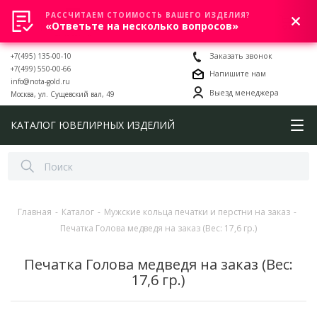
РАССЧИТАЕМ СТОИМОСТЬ ВАШЕГО ИЗДЕЛИЯ?
0
«Ответьте на несколько вопросов»
+7(495) 135-00-10
Заказать звонок
+7(499) 550-00-66
Напишите нам
info@nota-gold.ru
Выезд менеджера
Москва, ул. Сущевский вал, 49
КАТАЛОГ ЮВЕЛИРНЫХ ИЗДЕЛИЙ
Главная
-
Каталог
-
Мужские кольца печатки и перстни на заказ
-
Печатка Голова медведя на заказ (Вес: 17,6 гр.)
Печатка Голова медведя на заказ (Вес:
17,6 гр.)