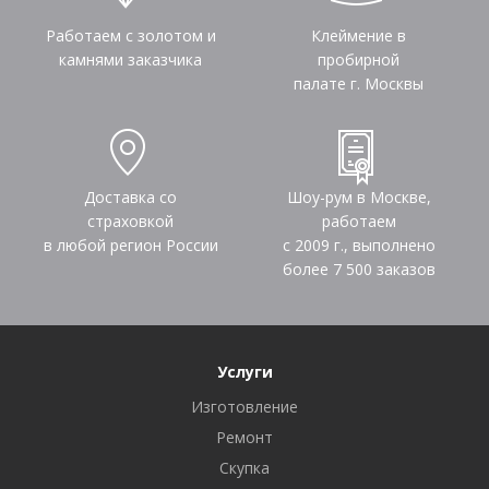
Работаем с золотом и
Клеймение в
камнями заказчика
пробирной
палате г. Москвы
Доставка со
Шоу-рум в Москве,
страховкой
работаем
в любой регион России
с 2009 г., выполнено
более
7 500
заказов
Услуги
Изготовление
Ремонт
Скупка