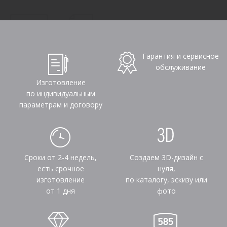
Гарантия и сервисное
обслуживание
Изготовление
по индивидуальным
параметрам и договору
Сроки от 2-4 недель,
Создаем 3D-дизайн с
есть срочное
нуля,
изготовление
по каталогу, эскизу или
от 1 дня
фото