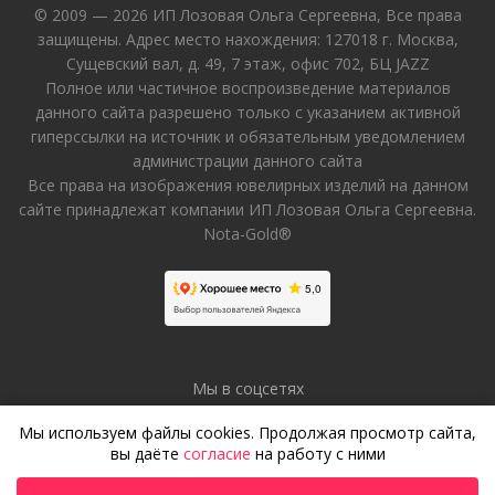
© 2009 — 2026 ИП Лозовая Ольга Сергеевна, Все права
защищены. Адрес место нахождения: 127018 г. Москва,
Сущевский вал, д. 49, 7 этаж, офис 702, БЦ JAZZ
Полное или частичное воспроизведение материалов
данного сайта разрешено только с указанием активной
гиперссылки на источник и обязательным уведомлением
администрации данного сайта
Все права на изображения ювелирных изделий на данном
сайте принадлежат компании ИП Лозовая Ольга Сергеевна.
Nota-Gold®
Мы в соцсетях
Мы используем файлы cookies. Продолжая просмотр сайта,
вы даёте
согласие
на работу с ними