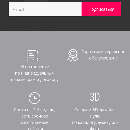
Гарантия и сервисное
обслуживание
Изготовление
по индивидуальным
параметрам и договору
Сроки от 2-4 недель,
Создаем 3D-дизайн с
есть срочное
нуля,
изготовление
по каталогу, эскизу или
от 1 дня
фото