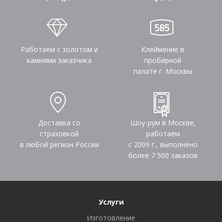
Работаем с золотом и
Клеймение в
камнями заказчика
пробирной
палате г. Москвы
Доставка со
Шоу-рум в Москве,
страховкой
работаем
в любой регион России
с 2009 г., выполнено
более
7 500
заказов
Услуги
Изготовление