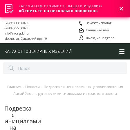
РАССЧИТАЕМ СТОИМОСТЬ ВАШЕГО ИЗДЕЛИЯ?
0
«Ответьте на несколько вопросов»
+7(495) 135-00-10
Заказать звонок
+7(499) 550-00-66
Напишите нам
info@nota-gold.ru
Выезд менеджера
Москва, ул. Сущевский вал, 49
КАТАЛОГ ЮВЕЛИРНЫХ ИЗДЕЛИЙ
Главная
-
Новости
-
Подвеска с инициалами на цепочке плетения
Лисий Хвост с руническими символами из красного золота
Подвеска
с
инициалами
на