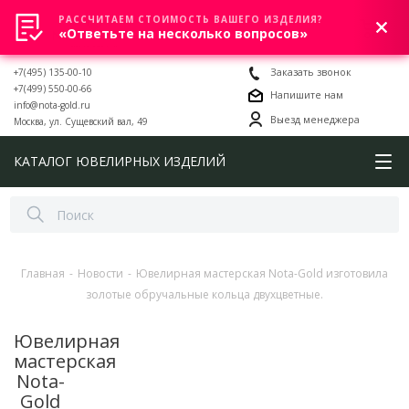
РАССЧИТАЕМ СТОИМОСТЬ ВАШЕГО ИЗДЕЛИЯ?
0
«Ответьте на несколько вопросов»
+7(495) 135-00-10
Заказать звонок
+7(499) 550-00-66
Напишите нам
info@nota-gold.ru
Выезд менеджера
Москва, ул. Сущевский вал, 49
КАТАЛОГ ЮВЕЛИРНЫХ ИЗДЕЛИЙ
Главная
-
Новости
-
Ювелирная мастерская Nota-Gold изготовила
золотые обручальные кольца двухцветные.
Ювелирная
мастерская
Nota-
Gold