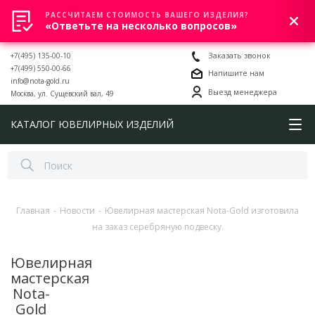
РАССЧИТАЕМ СТОИМОСТЬ ВАШЕГО ИЗДЕЛИЯ?
0
«Ответьте на несколько вопросов»
+7(495) 135-00-10
Заказать звонок
+7(499) 550-00-66
Напишите нам
info@nota-gold.ru
Выезд менеджера
Москва, ул. Сущевский вал, 49
КАТАЛОГ ЮВЕЛИРНЫХ ИЗДЕЛИЙ
Главная
-
Новости
-
Ювелирная мастерская Nota-Gold изготовила
на заказ серебряную подвеску.
Ювелирная
мастерская
Nota-
Gold