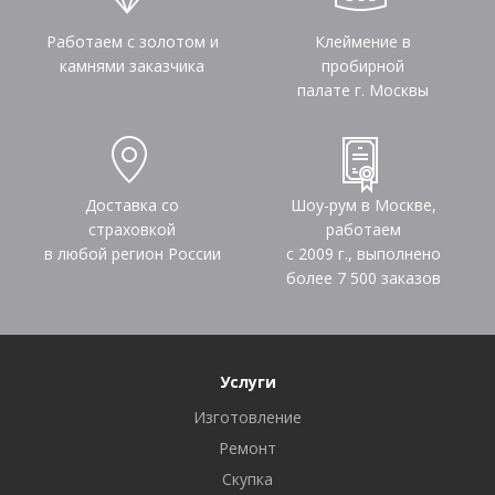
Работаем с золотом и
Клеймение в
камнями заказчика
пробирной
палате г. Москвы
Доставка со
Шоу-рум в Москве,
страховкой
работаем
в любой регион России
с 2009 г., выполнено
более
7 500
заказов
Услуги
Изготовление
Ремонт
Скупка