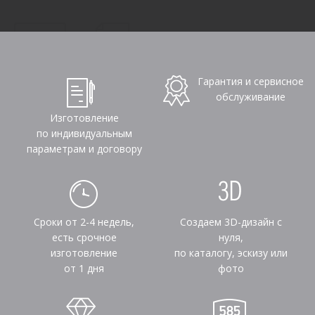
Гарантия и сервисное
обслуживание
Изготовление
по индивидуальным
параметрам и договору
Сроки от 2-4 недель,
Создаем 3D-дизайн с
есть срочное
нуля,
изготовление
по каталогу, эскизу или
от 1 дня
фото