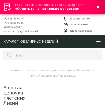
РАССЧИТАЕМ СТОИМОСТЬ ВАШЕГО ИЗДЕЛИЯ?
0
«Ответьте на несколько вопросов»
+7(495) 135-00-10
Заказать звонок
+7(499) 550-00-66
Напишите нам
info@nota-gold.ru
Выезд менеджера
Москва, ул. Сущевский вал, 49
КАТАЛОГ ЮВЕЛИРНЫХ ИЗДЕЛИЙ
Главная
-
Новости
-
Золотая цепочка плетения Лисий Хвост с
личной гравировкой на вставках
Золотая
цепочка
плетения
Лисий