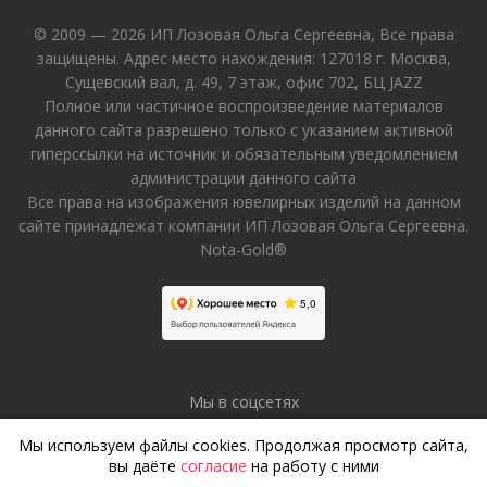
© 2009 — 2026 ИП Лозовая Ольга Сергеевна, Все права
защищены. Адрес место нахождения: 127018 г. Москва,
Сущевский вал, д. 49, 7 этаж, офис 702, БЦ JAZZ
Полное или частичное воспроизведение материалов
данного сайта разрешено только с указанием активной
гиперссылки на источник и обязательным уведомлением
администрации данного сайта
Все права на изображения ювелирных изделий на данном
сайте принадлежат компании ИП Лозовая Ольга Сергеевна.
Nota-Gold®
Мы в соцсетях
Мы используем файлы cookies. Продолжая просмотр сайта,
вы даёте
согласие
на работу с ними