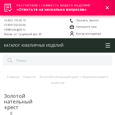
РАССЧИТАЕМ СТОИМОСТЬ ВАШЕГО ИЗДЕЛИЯ?
0
«Ответьте на несколько вопросов»
+7(495) 135-00-10
Заказать звонок
+7(499) 550-00-66
Напишите нам
info@nota-gold.ru
Выезд менеджера
Москва, ул. Сущевский вал, 49
КАТАЛОГ ЮВЕЛИРНЫХ ИЗДЕЛИЙ
Главная
-
Новости
-
Золотой нательный крест с бриллиантами и
ониксом
Золотой
нательный
крест
с