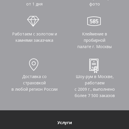
от 1 дня
фото
Работаем с золотом и
Клеймение в
камнями заказчика
пробирной
палате г. Москвы
Доставка со
Шоу-рум в Москве,
страховкой
работаем
в любой регион России
с 2009 г., выполнено
более
7 500
заказов
Услуги