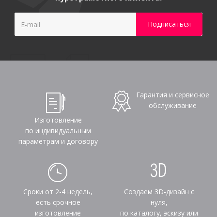
Гарантия и сервисное
обслуживание
Изготовление
по индивидуальным
параметрам и договору
Сроки от 2-4 недель,
Создаем 3D-дизайн с
есть срочное
нуля,
изготовление
по каталогу, эскизу или