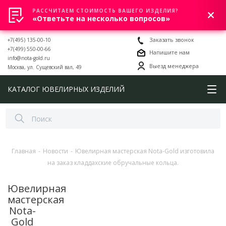
РАССЧИТАЕМ СТОИМОСТЬ ВАШЕГО ИЗДЕЛИЯ?
0
«Ответьте на несколько вопросов»
+7(495) 135-00-10
Заказать звонок
+7(499) 550-00-66
Напишите нам
info@nota-gold.ru
Выезд менеджера
Москва, ул. Сущевский вал, 49
КАТАЛОГ ЮВЕЛИРНЫХ ИЗДЕЛИЙ
Главная
-
Новости
-
Ювелирная мастерская Nota-Gold изготовила
на заказ кладдахские обручальные кольца.
Ювелирная
мастерская
Nota-
Gold