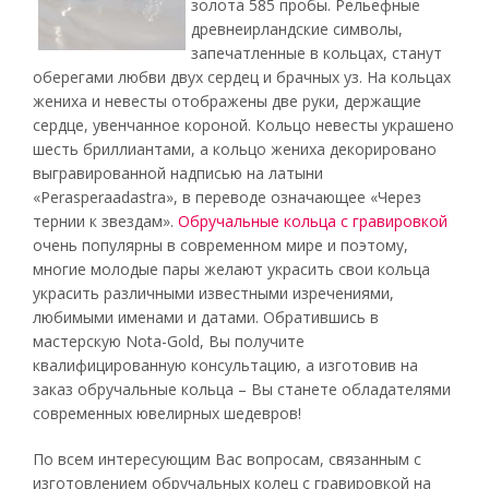
золота 585 пробы. Рельефные
древнеирландские символы,
запечатленные в кольцах, станут
оберегами любви двух сердец и брачных уз. На кольцах
жениха и невесты отображены две руки, держащие
сердце, увенчанное короной. Кольцо невесты украшено
шесть бриллиантами, а кольцо жениха декорировано
выгравированной надписью на латыни
«Perasperaadastra», в переводе означающее «Через
тернии к звездам».
Обручальные кольца с гравировкой
очень популярны в современном мире и поэтому,
многие молодые пары желают украсить свои кольца
украсить различными известными изречениями,
любимыми именами и датами. Обратившись в
мастерскую Nota-Gold, Вы получите
квалифицированную консультацию, а изготовив на
заказ обручальные кольца – Вы станете обладателями
современных ювелирных шедевров!
По всем интересующим Вас вопросам, связанным с
изготовлением обручальных колец с гравировкой на