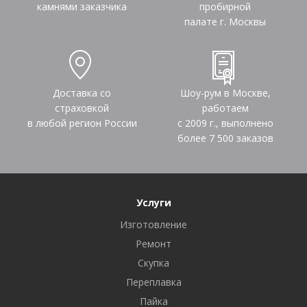
камнями заказчика
пробирной
палате г. Москвы
Доставка со
Шоу-рум в Москве,
страховкой
работаем
в любой регион России
с 2009 г., выполнено
более
7 500
заказов
Услуги
Изготовление
Ремонт
Скупка
Переплавка
Пайка