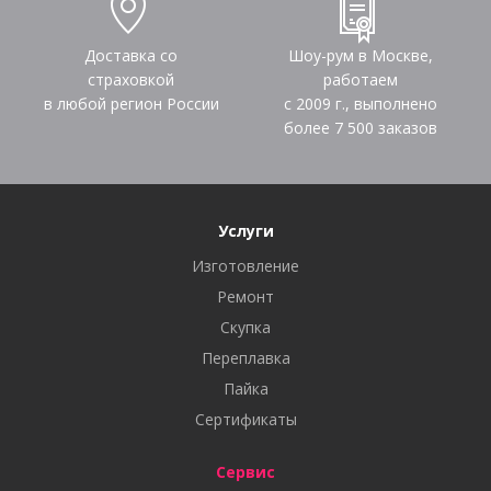
Доставка со
Шоу-рум в Москве,
страховкой
работаем
в любой регион России
с 2009 г., выполнено
более
7 500
заказов
Услуги
Изготовление
Ремонт
Скупка
Переплавка
Пайка
Сертификаты
Сервис