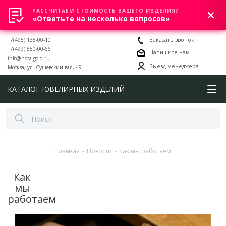
РАССЧИТАЕМ СТОИМОСТЬ ВАШЕГО ИЗДЕЛИЯ?
0
«Ответьте на несколько вопросов»
+7(495) 135-00-10
Заказать звонок
+7(499) 550-00-66
Напишите нам
info@nota-gold.ru
Выезд менеджера
Москва, ул. Сущевский вал, 49
КАТАЛОГ ЮВЕЛИРНЫХ ИЗДЕЛИЙ
Главная
-
Новости
-
Как мы работаем
Как
мы
работаем