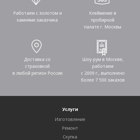
Работаем с золотом и
Клеймение в
камнями заказчика
пробирной
палате г. Москвы
Доставка со
Шоу-рум в Москве,
страховкой
работаем
в любой регион России
с 2009 г., выполнено
более
7 500
заказов
Услуги
Изготовление
Ремонт
Скупка