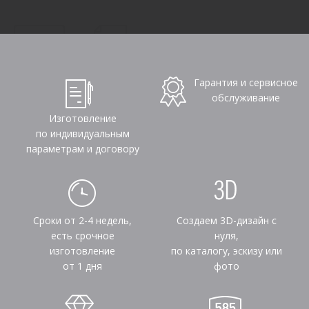
Гарантия и сервисное
обслуживание
Изготовление
по индивидуальным
параметрам и договору
Сроки от 2-4 недель,
Создаем 3D-дизайн с
есть срочное
нуля,
изготовление
по каталогу, эскизу или
от 1 дня
фото