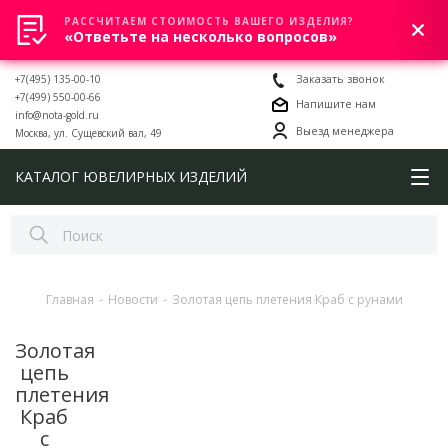
РАССЧИТАЕМ СТОИМОСТЬ ВАШЕГО ИЗДЕЛИЯ?
0
«Ответьте на несколько вопросов»
+7(495) 135-00-10
Заказать звонок
+7(499) 550-00-66
Напишите нам
info@nota-gold.ru
Выезд менеджера
Москва, ул. Сущевский вал, 49
КАТАЛОГ ЮВЕЛИРНЫХ ИЗДЕЛИЙ
Главная
-
Новости
-
Золотая цепь плетения Краб с рунами
Золотая
цепь
плетения
Краб
с