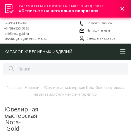
РАССЧИТАЕМ СТОИМОСТЬ ВАШЕГО ИЗДЕЛИЯ?
0
«Ответьте на несколько вопросов»
+7(495) 135-00-10
Заказать звонок
+7(499) 550-00-66
Напишите нам
info@nota-gold.ru
Выезд менеджера
Москва, ул. Сущевский вал, 49
КАТАЛОГ ЮВЕЛИРНЫХ ИЗДЕЛИЙ
Главная
-
Новости
-
Ювелирная мастерская Nota-Gold изготовила
на заказ золотой женский гарнитур.
Ювелирная
мастерская
Nota-
Gold