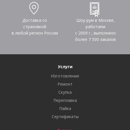
Доставка со
Шоу-рум в Москве,
страховкой
работаем
в любой регион России
с 2009 г., выполнено
более
7 500
заказов
Услуги
Изготовление
Ремонт
Скупка
Переплавка
Пайка
Сертификаты