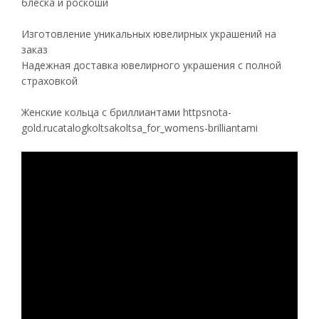
блеска и роскоши
Изготовление уникальных ювелирных украшений на
заказ
Надежная доставка ювелирного украшения с полной
страховкой
Женские кольца с бриллиантами httpsnota-
gold.rucatalogkoltsakoltsa_for_womens-brilliantami