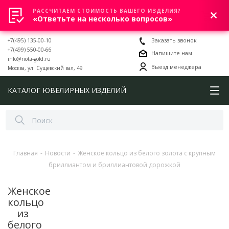
РАССЧИТАЕМ СТОИМОСТЬ ВАШЕГО ИЗДЕЛИЯ?
0
«Ответьте на несколько вопросов»
+7(495) 135-00-10
Заказать звонок
+7(499) 550-00-66
Напишите нам
info@nota-gold.ru
Выезд менеджера
Москва, ул. Сущевский вал, 49
КАТАЛОГ ЮВЕЛИРНЫХ ИЗДЕЛИЙ
Главная
-
Новости
-
Женское кольцо из белого золота с крупным
бриллиантом и бриллиантовой дорожкой
Женское
кольцо
из
белого