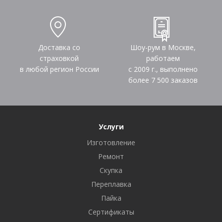
Доставка со
Шоу-рум в Москве,
страховкой
работаем
в любой регион России
с 2009 г., выполнено
более
7 500
заказов
Услуги
Изготовление
Ремонт
Скупка
Переплавка
Пайка
Сертификаты