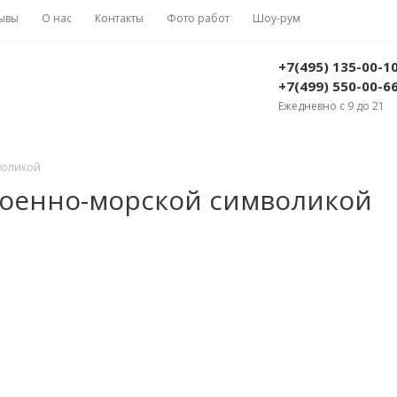
ывы
О нас
Контакты
Фото работ
Шоу-рум
+7(495) 135-00-1
+7(499) 550-00-6
Ежедневно с 9 до 21
воликой
военно-морской символикой