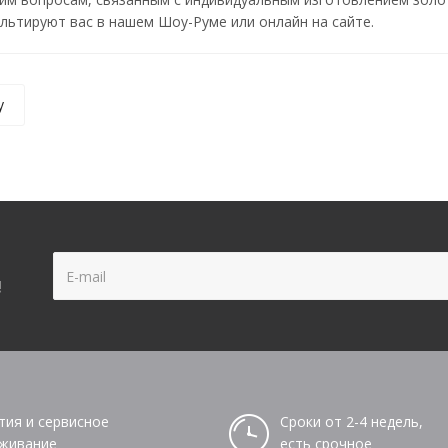
ьтируют вас в нашем Шоу-Руме или онлайн на сайте.
у
!
тия и сервисное
Сроки от 2-4 недель,
живание
есть срочное