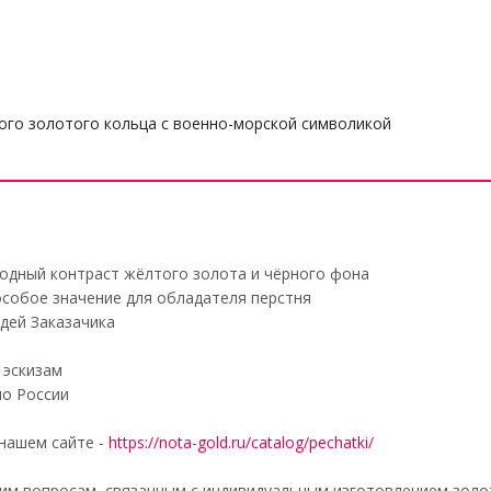
ого золотого кольца с военно-морской символикой
одный контраст жёлтого золота и чёрного фона
собое значение для обладателя перстня
дей Заказачика
 эскизам
по России
нашем сайте -
https://nota-gold.ru/catalog/pechatki/
м вопросам, связанным с индивидуальным изготовлением золоты