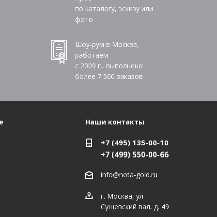
по каталогу, эскизу или
фото
Шоу-рум в Москве,
работаем
с 2009 г., выполнено
более
7 500
заказов
е
Наши контакты
+7 (495) 135-00-10
+7 (499) 550-00-66
info@nota-gold.ru
г. Москва, ул.
Сущевский вал, д. 49