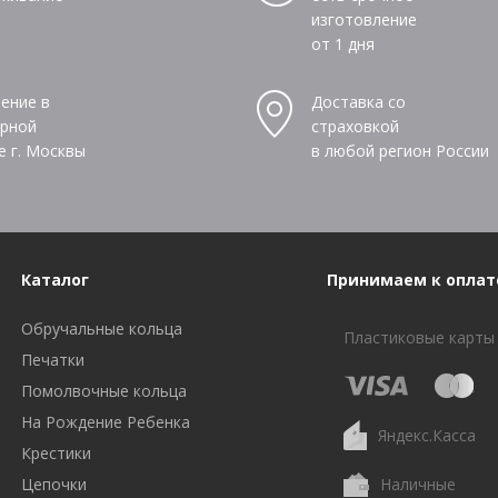
изготовление
от 1 дня
ение в
Доставка со
рной
страховкой
е г. Москвы
в любой регион России
Каталог
Принимаем к оплат
Обручальные кольца
Пластиковые карты
Печатки
Помолвочные кольца
На Рождение Ребенка
Яндекс.Касса
Крестики
Цепочки
Наличные