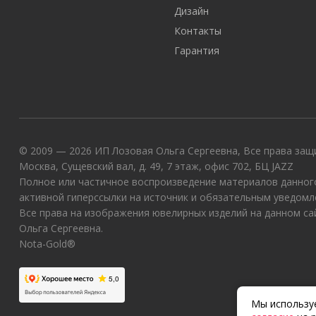
Дизайн
Контакты
Гарантия
© 2009 — 2026 ИП Лозовая Ольга Сергеевна, Все права защи
Москва, Сущевский вал, д. 49, 7 этаж, офис 702, БЦ JAZZ
Полное или частичное воспроизведение материалов данного
активной гиперссылки на источник и обязательным уведомл
Все права на изображения ювелирных изделий на данном с
Ольга Сергеевна.
Nota-Gold®
Мы используе