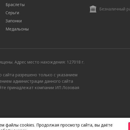
Браслеты
Безналичный р
Серьги
Запонки
Медальоны
щены. Адрес место нахождения: 127018 г.
 сайта разрешено только с указанием
ением администрации данного сайта
айте принадлежат компании ИП Лозовая
м файлы cookies. Продолжая просмотр сайта, вы даёте