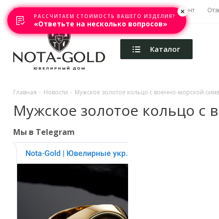
Главная
Акции
Каталоги
Изготовление
Ремонт
Отз
РАССЧИТАЕМ СТОИМОСТЬ ВАШЕГО ИЗДЕЛИЯ?
«Ответьте на несколько вопросов»
Каталог
Главная
-
Новости
-
Мужское золотое кольцо с военно-морской сим
Мужское золотое кольцо с 
Мы в Telegram