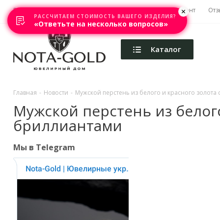
Главная
Акции
Каталоги
Изготовление
Ремонт
Отз
РАССЧИТАЕМ СТОИМОСТЬ ВАШЕГО ИЗДЕЛИЯ?
«Ответьте на несколько вопросов»
Каталог
Главная
-
Новости
-
Мужской перстень из белого и красного золота
Мужской перстень из белого
бриллиантами
Мы в Telegram