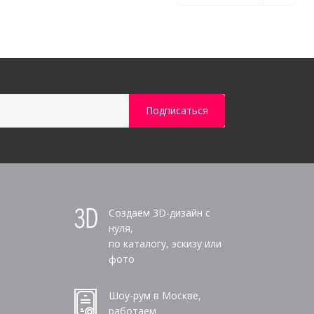
Создаем 3D-дизайн с
нуля,
по каталогу, эскизу или
фото
Шоу-рум в Москве,
работаем