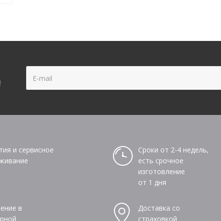
!
тия и сервисное
Сроки от 2-4 недель,
живание
есть срочное
изготовление
от 1 дня
ение в
Доставка со
рной
страховкой