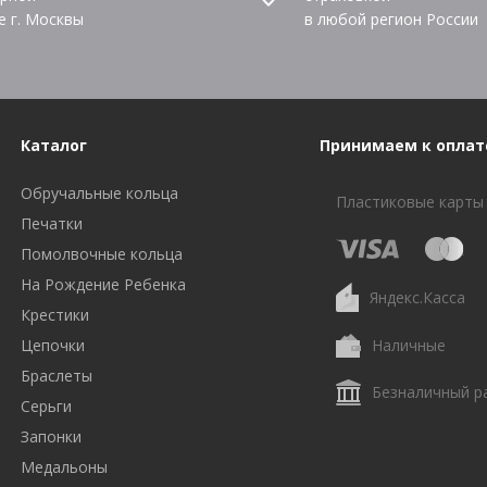
е г. Москвы
в любой регион России
Каталог
Принимаем к оплат
Обручальные кольца
Пластиковые карты
Печатки
Помолвочные кольца
На Рождение Ребенка
Яндекс.Касса
Крестики
Цепочки
Наличные
Браслеты
Безналичный р
Серьги
Запонки
Медальоны