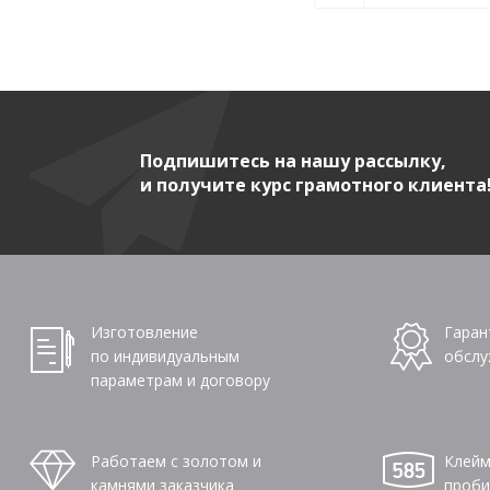
Подпишитесь на нашу рассылку,
и получите курс грамотного клиента
Изготовление
Гаран
по индивидуальным
обслу
параметрам и договору
Работаем с золотом и
Клейм
камнями заказчика
проби