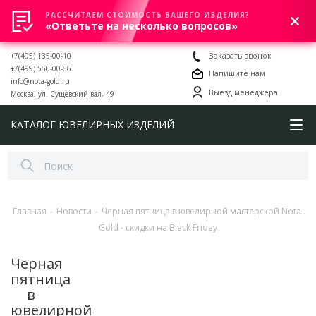
РАССЧИТАЕМ СТОИМОСТЬ ВАШЕГО ИЗДЕЛИЯ?
0
«Ответьте на несколько вопросов»
+7(495) 135-00-10
Заказать звонок
+7(499) 550-00-66
Напишите нам
info@nota-gold.ru
Выезд менеджера
Москва, ул. Сущевский вал, 49
КАТАЛОГ ЮВЕЛИРНЫХ ИЗДЕЛИЙ
Главная
-
Новости
-
Черная пятница в ювелирной мастерской Nota-
Gold - скидки на Black Friday
Черная
пятница
в
ювелирной