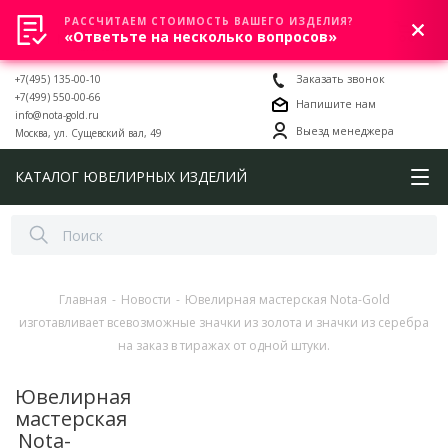
РАССЧИТАЕМ СТОИМОСТЬ ВАШЕГО ИЗДЕЛИЯ?
0
«Ответьте на несколько вопросов»
+7(495) 135-00-10
Заказать звонок
+7(499) 550-00-66
Напишите нам
info@nota-gold.ru
Выезд менеджера
Москва, ул. Сущевский вал, 49
КАТАЛОГ ЮВЕЛИРНЫХ ИЗДЕЛИЙ
Главная
-
Новости
-
Ювелирная мастерская Nota-Gold
изготавливает всевозможные значки из золота и значки из серебра
на заказ в тиражах от одной штуки.
Ювелирная
мастерская
Nota-