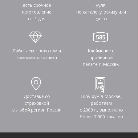
есть срочное
нуля,
изготовление
по каталогу, эскизу или
от 1 дня
фото
Работаем с золотом и
Клеймение в
камнями заказчика
пробирной
палате г. Москвы
Доставка со
Шоу-рум в Москве,
страховкой
работаем
в любой регион России
с 2009 г., выполнено
более
7 500
заказов