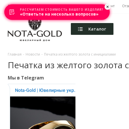
Главная
Акции
Каталоги
Изготовление
Ремонт
Отз
РАССЧИТАЕМ СТОИМОСТЬ ВАШЕГО ИЗДЕЛИЯ?
«Ответьте на несколько вопросов»
Каталог
Главная
-
Новости
-
Печатка из желтого золота с инициалами
Печатка из желтого золота
Мы в Telegram