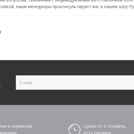
ликой, наши менеджеры проконсультируют вас в нашем Шоу-Рум
у
!
тия и сервисное
Сроки от 2-4 недель,
живание
есть срочное