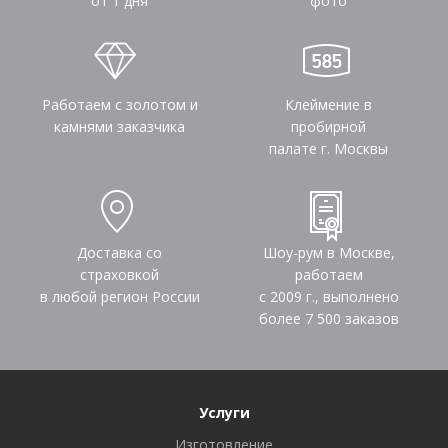
от 1 дня
фото
Работаем с золотом и
Клеймение в
камнями заказчика
пробирной
палате г. Москвы
Доставка со
Шоу-рум в Москве,
страховкой
работаем
в любой регион России
с 2009 г., выполнено
более
7 500
заказов
Услуги
Изготовление