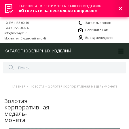
РАССЧИТАЕМ СТОИМОСТЬ ВАШЕГО ИЗДЕЛИЯ?
0
«Ответьте на несколько вопросов»
+7(495) 135-00-10
Заказать звонок
+7(499) 550-00-66
Напишите нам
info@nota-gold.ru
Выезд менеджера
Москва, ул. Сущевский вал, 49
КАТАЛОГ ЮВЕЛИРНЫХ ИЗДЕЛИЙ
Главная
-
Новости
-
Золотая корпоративная медаль-монета
Золотая
корпоративная
медаль-
монета