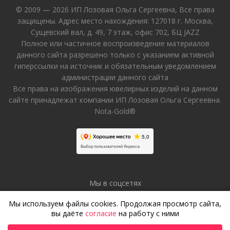
© 2009 — 2026 ИП Лозовая Ольга Сергеевна, Все права
защищены. Адрес место нахождения: 127018 г. Москва,
Сущевский вал, д. 49, 7 этаж, офис 702, БЦ JAZZ
Полное или частичное воспроизведение материалов
данного сайта разрешено только с указанием активной
гиперссылки на источник и обязательным уведомлением
администрации данного сайта
Все права на изображения ювелирных изделий на данном
сайте принадлежат компании ИП Лозовая Ольга Сергеевна.
Nota-Gold®
Мы в соцсетях
Мы используем файлы cookies. Продолжая просмотр сайта,
вы даёте
согласие
на работу с ними