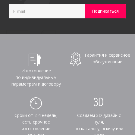
Гарантия и сервисное
обслуживание
Изготовление
по индивидуальным
параметрам и договору
Сроки от 2-4 недель,
Создаем 3D-дизайн с
есть срочное
нуля,
изготовление
по каталогу, эскизу или