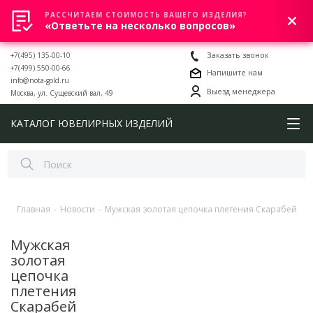
РАССЧИТАЕМ СТОИМОСТЬ ВАШЕГО ИЗДЕЛИЯ?
0
«Ответьте на несколько вопросов»
+7(495) 135-00-10
Заказать звонок
+7(499) 550-00-66
Напишите нам
info@nota-gold.ru
Выезд менеджера
Москва, ул. Сущевский вал, 49
КАТАЛОГ ЮВЕЛИРНЫХ ИЗДЕЛИЙ
Главная
-
Новости
-
Мужская золотая цепочка плетения Скарабей
Мужская
золотая
цепочка
плетения
Скарабей