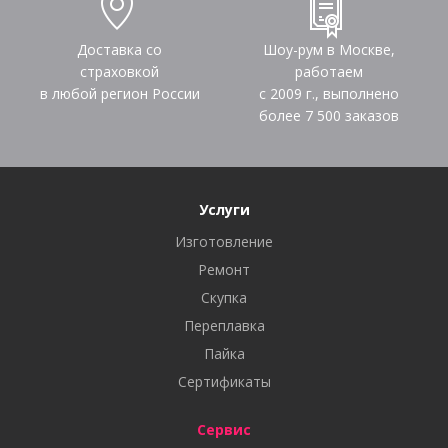
Доставка со
Шоу-рум в Москве,
страховкой
работаем
в любой регион России
с 2009 г., выполнено
более
7 500
заказов
Услуги
Изготовление
Ремонт
Скупка
Переплавка
Пайка
Сертификаты
Сервис