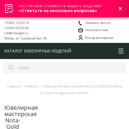
РАССЧИТАЕМ СТОИМОСТЬ ВАШЕГО ИЗДЕЛИЯ?
0
«Ответьте на несколько вопросов»
+7(495) 135-00-10
Заказать звонок
+7(499) 550-00-66
Напишите нам
info@nota-gold.ru
Выезд менеджера
Москва, ул. Сущевский вал, 49
КАТАЛОГ ЮВЕЛИРНЫХ ИЗДЕЛИЙ
Главная
-
Новости
-
Ювелирная мастерская Nota-Gold изготовила
на заказ подвеску из золота.
Ювелирная
мастерская
Nota-
Gold