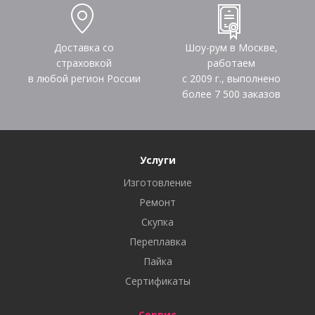
Доставка со
Шоу-рум в Москве,
страховкой
работаем
в любой регион России
с 2009 г., выполнено
более
7 500
заказов
Услуги
Изготовление
Ремонт
Скупка
Переплавка
Пайка
Сертификаты
Сервис