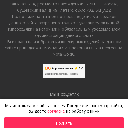
защищены. Адрес место нахождения: 127018 г. Москва,
Сущевский вал, д. 49, 7 этаж, офис 702, БЦ JAZZ
Полное или частичное воспроизведение материалов
данного сайта разрешено только с указанием активной
гиперссылки на источник и обязательным уведомлением
администрации данного сайта
Все права на изображения ювелирных изделий на данном
сайте принадлежат компании ИП Лозовая Ольга Сергеевна.
Nota-Gold®
Мы в соцсетях
Мы используем файлы cookies. Продолжая просмотр сайта,
вы даёте
согласие
на работу с ними
Принять