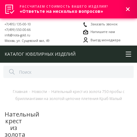
РАССЧИТАЕМ СТОИМОСТЬ ВАШЕГО ИЗДЕЛИЯ?
0
«Ответьте на несколько вопросов»
+7(495) 135-00-10
Заказать звонок
+7(499) 550-00-66
Напишите нам
info@nota-gold.ru
Выезд менеджера
Москва, ул. Сущевский вал, 49
КАТАЛОГ ЮВЕЛИРНЫХ ИЗДЕЛИЙ
Главная
-
Новости
-
Нательный крест из золота 750 пробы с
бриллиантами на золотой цепочке плетения Краб Малый
Нательный
крест
из
золота