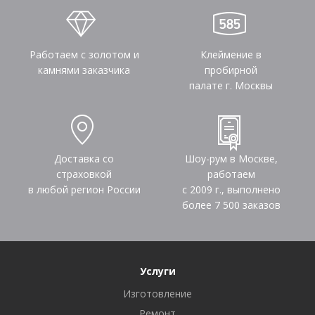
Работаем с золотом и
Клеймение в
камнями заказчика
пробирной
палате г. Москвы
Доставка со
Шоу-рум в Москве,
страховкой
работаем
в любой регион России
с 2009 г., выполнено
более
7 500
заказов
Услуги
Изготовление
Ремонт