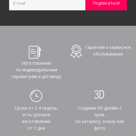
Гарантия и сервисное
обслуживание
Изготовление
по индивидуальным
параметрам и договору
Сроки от 2-4 недель,
Создаем 3D-дизайн с
есть срочное
нуля,
изготовление
по каталогу, эскизу или
от 1 дня
фото