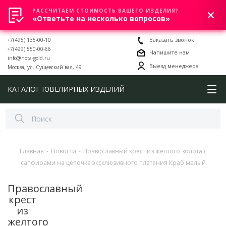
РАССЧИТАЕМ СТОИМОСТЬ ВАШЕГО ИЗДЕЛИЯ?
0
«Ответьте на несколько вопросов»
+7(495) 135-00-10
Заказать звонок
+7(499) 550-00-66
Напишите нам
info@nota-gold.ru
Выезд менеджера
Москва, ул. Сущевский вал, 49
КАТАЛОГ ЮВЕЛИРНЫХ ИЗДЕЛИЙ
Главная
-
Новости
-
Православный крест из желтого золота с
сапфирами на цепочке эксклюзивного плетения Краб малый
Православный
крест
из
желтого