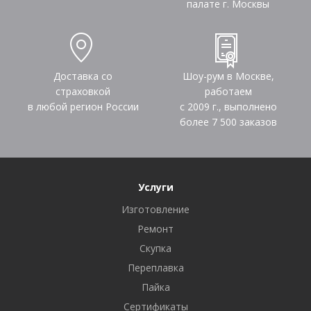
палате г. Москвы
Доставка со
Шоу-рум в Москве,
страховкой
работаем
в любой регион России
с 2009 г., выполнено
более
7 500
заказов
Услуги
Изготовление
Ремонт
Скупка
Переплавка
Пайка
Сертификаты