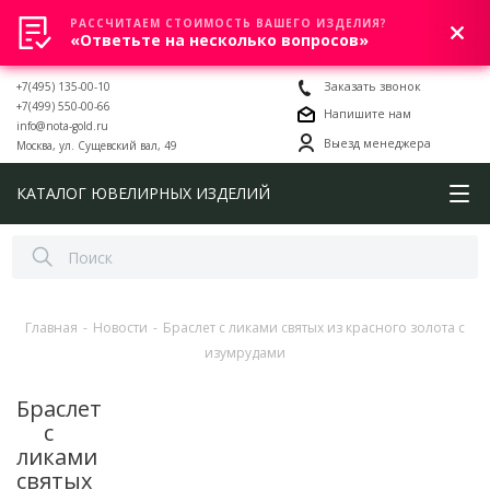
РАССЧИТАЕМ СТОИМОСТЬ ВАШЕГО ИЗДЕЛИЯ?
0
«Ответьте на несколько вопросов»
+7(495) 135-00-10
Заказать звонок
+7(499) 550-00-66
Напишите нам
info@nota-gold.ru
Выезд менеджера
Москва, ул. Сущевский вал, 49
КАТАЛОГ ЮВЕЛИРНЫХ ИЗДЕЛИЙ
Главная
-
Новости
-
Браслет с ликами святых из красного золота с
изумрудами
Браслет
с
ликами
святых