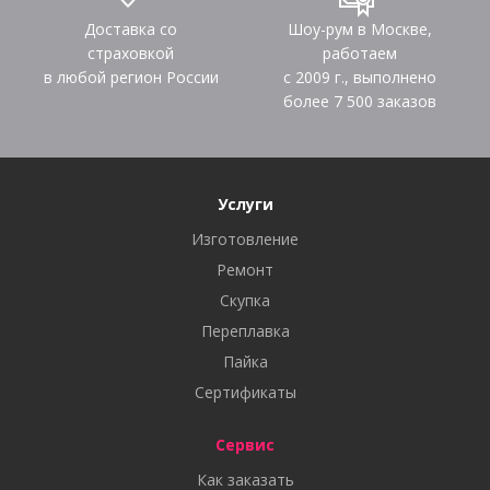
Доставка со
Шоу-рум в Москве,
страховкой
работаем
в любой регион России
с 2009 г., выполнено
более
7 500
заказов
Услуги
Изготовление
Ремонт
Скупка
Переплавка
Пайка
Сертификаты
Сервис
Как заказать