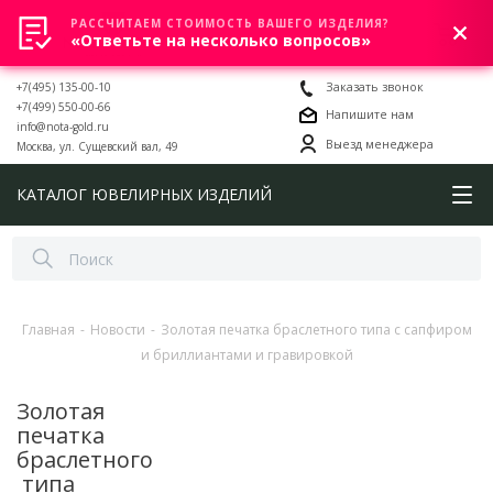
РАССЧИТАЕМ СТОИМОСТЬ ВАШЕГО ИЗДЕЛИЯ?
0
«Ответьте на несколько вопросов»
+7(495) 135-00-10
Заказать звонок
+7(499) 550-00-66
Напишите нам
info@nota-gold.ru
Выезд менеджера
Москва, ул. Сущевский вал, 49
КАТАЛОГ ЮВЕЛИРНЫХ ИЗДЕЛИЙ
Главная
-
Новости
-
Золотая печатка браслетного типа с сапфиром
и бриллиантами и гравировкой
Золотая
печатка
браслетного
типа