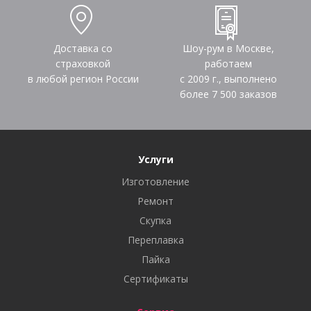
Доставка со
Шоу-рум в Москве,
страховкой
работаем
в любой регион России
с 2009 г., выполнено
более
7 500
заказов
Услуги
Изготовление
Ремонт
Скупка
Переплавка
Пайка
Сертификаты