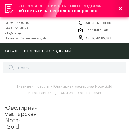
РАССЧИТАЕМ СТОИМОСТЬ ВАШЕГО ИЗДЕЛИЯ?
0
«Ответьте на несколько вопросов»
+7(495) 135-00-10
Заказать звонок
+7(499) 550-00-66
Напишите нам
info@nota-gold.ru
Выезд менеджера
Москва, ул. Сущевский вал, 49
КАТАЛОГ ЮВЕЛИРНЫХ ИЗДЕЛИЙ
Главная
-
Новости
-
Ювелирная мастерская Nota-Gold
изготавливает цепочки из золота на заказ
Ювелирная
мастерская
Nota-
Gold