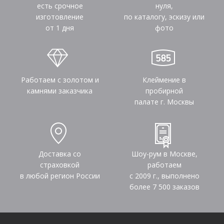
есть срочное
нуля,
изготовление
по каталогу, эскизу или
от 1 дня
фото
Работаем с золотом и
Клеймение в
камнями заказчика
пробирной
палате г. Москвы
Доставка со
Шоу-рум в Москве,
страховкой
работаем
в любой регион России
с 2009 г., выполнено
более
7 500
заказов