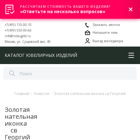
РАССЧИТАЕМ СТОИМОСТЬ ВАШЕГО ИЗДЕЛИЯ?
0
«Ответьте на несколько вопросов»
+7(495) 135-00-10
Заказать звонок
+7(499) 550-00-66
Напишите нам
info@nota-gold.ru
Выезд менеджера
Москва, ул. Сущевский вал, 49
КАТАЛОГ ЮВЕЛИРНЫХ ИЗДЕЛИЙ
Главная
-
Новости
-
Золотая нательная иконка св Георгий
Золотая
нательная
иконка
св
Георгий