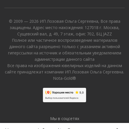
© 2009 — 2026 ИП Лозовая Ольга Сергеевна, Все права
защищены. Адрес место нахождения: 127018 г. Москва,
Сущевский вал, д. 49, 7 этаж, офис 702, БЦ JAZZ
Полное или частичное воспроизведение материалов
данного сайта разрешено только с указанием активной
гиперссылки на источник и обязательным уведомлением
администрации данного сайта
Все права на изображения ювелирных изделий на данном
сайте принадлежат компании ИП Лозовая Ольга Сергеевна.
Nota-Gold®
Мы в соцсетях