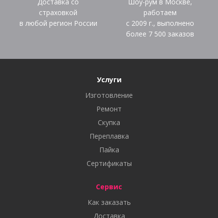
Доставка со
Шоу-рум в Москве,
страховкой
работаем
в любой регион России
с 2009 г., выполнено
более
7 500
заказов
Услуги
Изготовление
Ремонт
Скупка
Переплавка
Пайка
Сертификаты
Сервис
Как заказать
Доставка