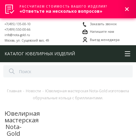
РАССЧИТАЕМ СТОИМОСТЬ ВАШЕГО ИЗДЕЛИЯ?
0
«Ответьте на несколько вопросов»
+7(495) 135-00-10
Заказать звонок
+7(499) 550-00-66
Напишите нам
info@nota-gold.ru
Выезд менеджера
Москва, ул. Сущевский вал, 49
КАТАЛОГ ЮВЕЛИРНЫХ ИЗДЕЛИЙ
Главная
-
Новости
-
Ювелирная мастерская Nota-Gold изготовила
обручальные кольца с бриллиантами.
Ювелирная
мастерская
Nota-
Gold