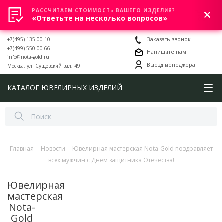
РАССЧИТАЕМ СТОИМОСТЬ ВАШЕГО ИЗДЕЛИЯ?
0
«Ответьте на несколько вопросов»
+7(495) 135-00-10
Заказать звонок
+7(499) 550-00-66
Напишите нам
info@nota-gold.ru
Выезд менеджера
Москва, ул. Сущевский вал, 49
КАТАЛОГ ЮВЕЛИРНЫХ ИЗДЕЛИЙ
Главная
-
Новости
-
Ювелирная мастерская Nota-Gold поздравляет
всех мужчин с Днем защитника Отечества!
Ювелирная
мастерская
Nota-
Gold