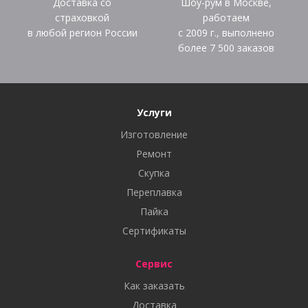
Доставка со
Шоу-рум в Москве,
страховкой
работаем
в любой регион России
с 2009 г., выполнено
более
7 500
заказов
Услуги
Изготовление
Ремонт
Скупка
Переплавка
Пайка
Сертификаты
Сервис
Как заказать
Доставка