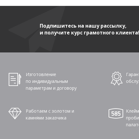
Подпишитесь на нашу рассылку,
и получите курс грамотного клиента
Изготовление
Гаран
по индивидуальным
обслу
параметрам и договору
Работаем с золотом и
Клейм
камнями заказчика
проби
палат