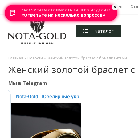
Главная
Акции
Каталоги
Изготовление
Ремонт
Отз
РАССЧИТАЕМ СТОИМОСТЬ ВАШЕГО ИЗДЕЛИЯ?
«Ответьте на несколько вопросов»
Каталог
Главная
-
Новости
-
Женский золотой браслет с бриллиантами
Женский золотой браслет 
Мы в Telegram