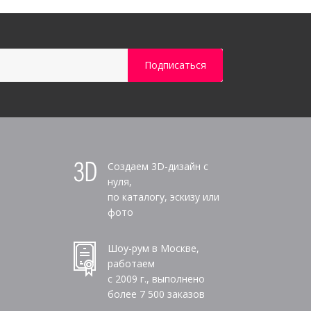
Создаем 3D-дизайн с
нуля,
по каталогу, эскизу или
фото
Шоу-рум в Москве,
работаем
с 2009 г., выполнено
более
7 500
заказов