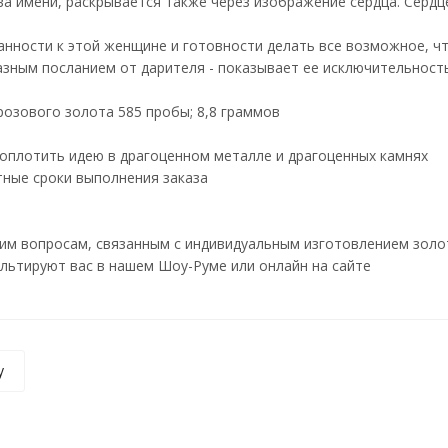
ква имени, раскрывается также через изображение сердца. Сердце
анности к этой женщине и готовности делать все возможное, чт
зным посланием от дарителя - показывает ее исключительность
розового золота 585 пробы; 8,8 граммов
оплотить идею в драгоценном металле и драгоценных камнях
ртные сроки выполнения заказа
им вопросам, связанным с индивидуальным изготовлением золот
льтируют вас в нашем Шоу-Руме или онлайн на сайте
у