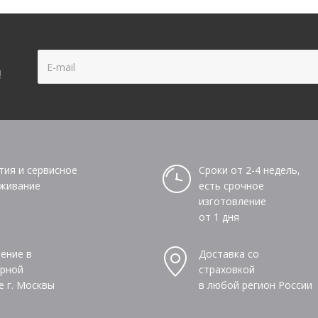
!
тия и сервисное
Сроки от 2-4 недель,
живание
есть срочное
изготовление
от 1 дня
ение в
Доставка со
рной
страховкой
е г. Москвы
в любой регион России