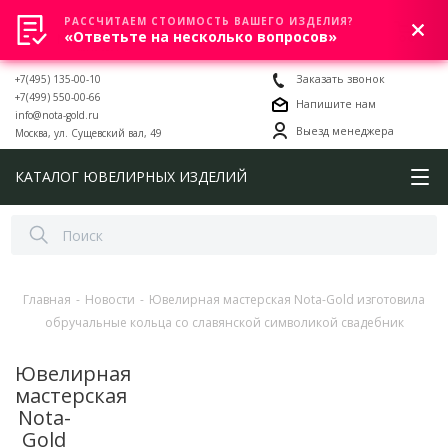
РАССЧИТАЕМ СТОИМОСТЬ ВАШЕГО ИЗДЕЛИЯ?
0
«Ответьте на несколько вопросов»
+7(495) 135-00-10
Заказать звонок
+7(499) 550-00-66
Напишите нам
info@nota-gold.ru
Выезд менеджера
Москва, ул. Сущевский вал, 49
КАТАЛОГ ЮВЕЛИРНЫХ ИЗДЕЛИЙ
Главная
-
Новости
-
Ювелирная мастерская Nota-Gold изготовила
обручальные кольца со славянской символикой свадебник
Ювелирная
мастерская
Nota-
Gold