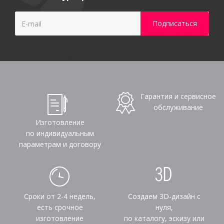
Гарантия и сервисное
обслуживание
Изготовление
по индивидуальным
параметрам и договору
Сроки от 2-4 недель,
Создаем 3D-дизайн с
есть срочное
нуля,
изготовление
по каталогу, эскизу или