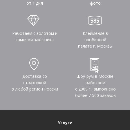
от 1 дня
фото
Работаем с золотом и
Клеймение в
камнями заказчика
пробирной
палате г. Москвы
Доставка со
Шоу-рум в Москве,
страховкой
работаем
в любой регион России
с 2009 г., выполнено
более
7 500
заказов
Услуги