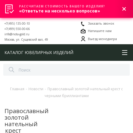
РАССЧИТАЕМ СТОИМОСТЬ ВАШЕГО ИЗДЕЛИЯ?
0
«Ответьте на несколько вопросов»
+7(495) 135-00-10
Заказать звонок
+7(499) 550-00-66
Напишите нам
info@nota-gold.ru
Выезд менеджера
Москва, ул. Сущевский вал, 49
КАТАЛОГ ЮВЕЛИРНЫХ ИЗДЕЛИЙ
Главная
-
Новости
-
Православный золотой нательный крест с
черными бриллиантами
Православный
золотой
нательный
крест