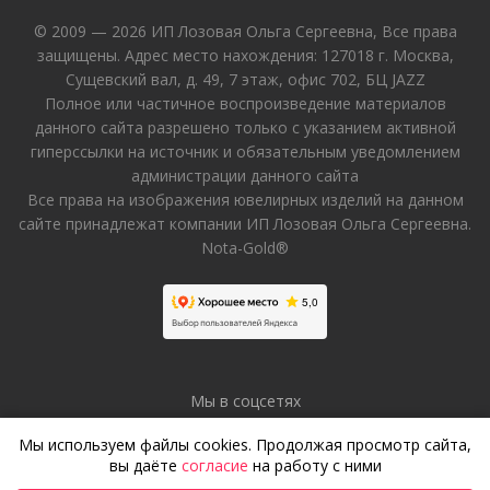
© 2009 — 2026 ИП Лозовая Ольга Сергеевна, Все права
защищены. Адрес место нахождения: 127018 г. Москва,
Сущевский вал, д. 49, 7 этаж, офис 702, БЦ JAZZ
Полное или частичное воспроизведение материалов
данного сайта разрешено только с указанием активной
гиперссылки на источник и обязательным уведомлением
администрации данного сайта
Все права на изображения ювелирных изделий на данном
сайте принадлежат компании ИП Лозовая Ольга Сергеевна.
Nota-Gold®
Мы в соцсетях
Мы используем файлы cookies. Продолжая просмотр сайта,
вы даёте
согласие
на работу с ними