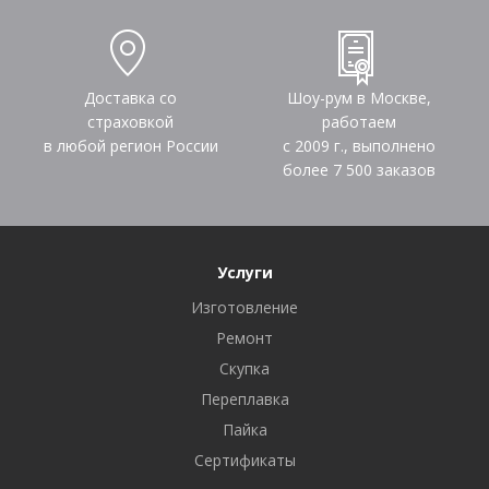
Доставка со
Шоу-рум в Москве,
страховкой
работаем
в любой регион России
с 2009 г., выполнено
более
7 500
заказов
Услуги
Изготовление
Ремонт
Скупка
Переплавка
Пайка
Сертификаты