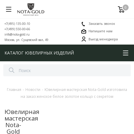
0
+7(495) 135-00-10
Заказать звонок
+7(499) 550-00-66
Напишите нам
info@nota-gold.ru
Выезд менеджера
Москва, ул. Сущевский вал, 49
КАТАЛОГ ЮВЕЛИРНЫХ ИЗДЕЛИЙ
Главная
-
Новости
-
Ювелирная мастерская Nota-Gold изготовила
на заказ женское белое золотое кольцо с секретом
Ювелирная
мастерская
Nota-
Gold