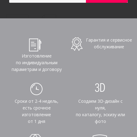
Гарантия и сервисное
обслуживание
Изготовление
по индивидуальным
параметрам и договору
Сроки от 2-4 недель,
Создаем 3D-дизайн с
есть срочное
нуля,
изготовление
по каталогу, эскизу или
от 1 дня
фото