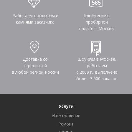
Работаем с золотом и
Клеймение в
камнями заказчика
пробирной
палате г. Москвы
Доставка со
Шоу-рум в Москве,
страховкой
работаем
в любой регион России
с 2009 г., выполнено
более
7 500
заказов
Услуги
Изготовление
Ремонт