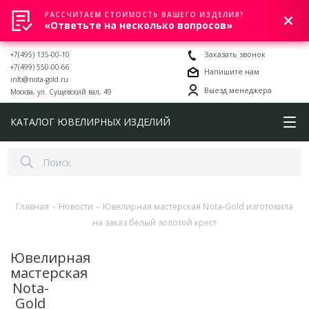
РАССЧИТАЕМ СТОИМОСТЬ ВАШЕГО ИЗДЕЛИЯ?
0
«Ответьте на несколько вопросов»
+7(495) 135-00-10
Заказать звонок
+7(499) 550-00-66
Напишите нам
info@nota-gold.ru
Выезд менеджера
Москва, ул. Сущевский вал, 49
КАТАЛОГ ЮВЕЛИРНЫХ ИЗДЕЛИЙ
Главная
-
Новости
-
Ювелирная мастерская Nota-Gold изготовила
на заказ белый золотой крест
Ювелирная
мастерская
Nota-
Gold