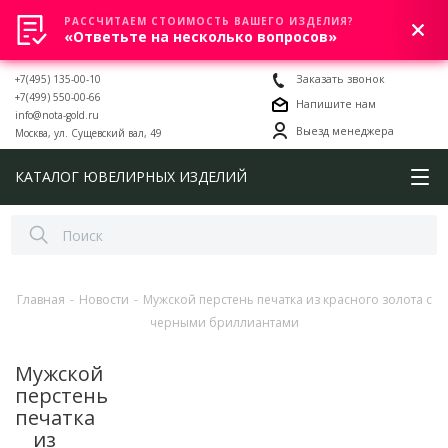
РАССЧИТАЕМ СТОИМОСТЬ ВАШЕГО ИЗДЕЛИЯ?
0
«Ответьте на несколько вопросов»
+7(495) 135-00-10
Заказать звонок
+7(499) 550-00-66
Напишите нам
info@nota-gold.ru
Выезд менеджера
Москва, ул. Сущевский вал, 49
КАТАЛОГ ЮВЕЛИРНЫХ ИЗДЕЛИЙ
Главная
-
Новости
-
Мужской перстень печатка из красного золота с
черными бриллиантами
Мужской
перстень
печатка
из