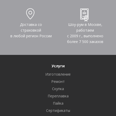
Доставка со
Шоу-рум в Москве,
страховкой
работаем
в любой регион России
с 2009 г., выполнено
более
7 500
заказов
Услуги
Изготовление
Ремонт
Скупка
Переплавка
Пайка
Сертификаты