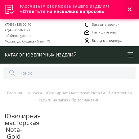
РАССЧИТАЕМ СТОИМОСТЬ ВАШЕГО ИЗДЕЛИЯ?
0
«Ответьте на несколько вопросов»
+7(495) 135-00-10
Заказать звонок
+7(499) 550-00-66
Напишите нам
info@nota-gold.ru
Выезд менеджера
Москва, ул. Сущевский вал, 49
КАТАЛОГ ЮВЕЛИРНЫХ ИЗДЕЛИЙ
Главная
-
Новости
-
Ювелирная мастерская Nota-Gold изготовила
серьги на заказ с бриллиантами.
Ювелирная
мастерская
Nota-
Gold