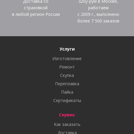
Доставка со
Шоу-рум в Москве,
страховкой
работаем
в любой регион России
с 2009 г., выполнено
более
7 500
заказов
Услуги
Изготовление
Ремонт
Скупка
Переплавка
Пайка
Сертификаты
Сервис
Как заказать
Доставка