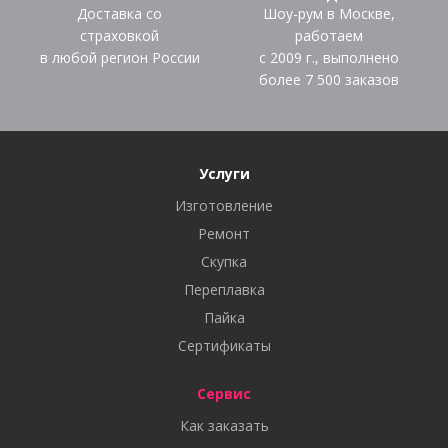
Доставка со
Шоу-рум в Москве,
страховкой
работаем
в любой регион России
с 2009 г., выполнено
более
7 500
заказов
Услуги
Изготовление
Ремонт
Скупка
Переплавка
Пайка
Сертификаты
Сервис
Как заказать