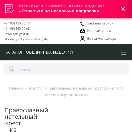
РАССЧИТАЕМ СТОИМОСТЬ ВАШЕГО ИЗДЕЛИЯ?
0
«Ответьте на несколько вопросов»
+7(495) 135-00-10
Заказать звонок
+7(499) 550-00-66
Напишите нам
info@nota-gold.ru
Выезд менеджера
Москва, ул. Сущевский вал, 49
КАТАЛОГ ЮВЕЛИРНЫХ ИЗДЕЛИЙ
Главная
-
Новости
-
Православный нательный крест из желтого
золота с черной эмалью
Православный
нательный
крест
из