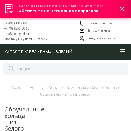
РАССЧИТАЕМ СТОИМОСТЬ ВАШЕГО ИЗДЕЛИЯ?
0
«Ответьте на несколько вопросов»
+7(495) 135-00-10
Заказать звонок
+7(499) 550-00-66
Напишите нам
info@nota-gold.ru
Выезд менеджера
Москва, ул. Сущевский вал, 49
КАТАЛОГ ЮВЕЛИРНЫХ ИЗДЕЛИЙ
Главная
-
Новости
-
Обручальные кольца из белого золота с
бриллиантом и гравировкой
Обручальные
кольца
из
белого