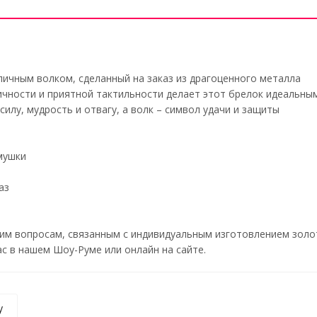
личным волком, сделанный на заказ из драгоценного металла
чности и приятной тактильности делает этот брелок идеальным
силу, мудрость и отвагу, а волк – символ удачи и защиты
амушки
аз
им вопросам, связанным с индивидуальным изготовлением золо
с в нашем Шоу-Руме или онлайн на сайте.
у