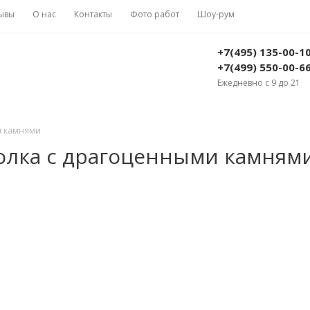
ывы
О нас
Контакты
Фото работ
Шоу-рум
+7(495) 135-00-1
+7(499) 550-00-6
Ежедневно с 9 до 21
и камнями
олка с драгоценными камням