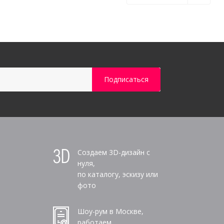
Создаем 3D-дизайн с
нуля,
по каталогу, эскизу или
фото
Шоу-рум в Москве,
работаем