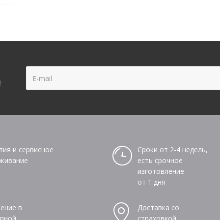
!
тия и сервисное
Сроки от 2-4 недель,
живание
есть срочное
изготовление
от 1 дня
ение в
Доставка со
рной
страховкой