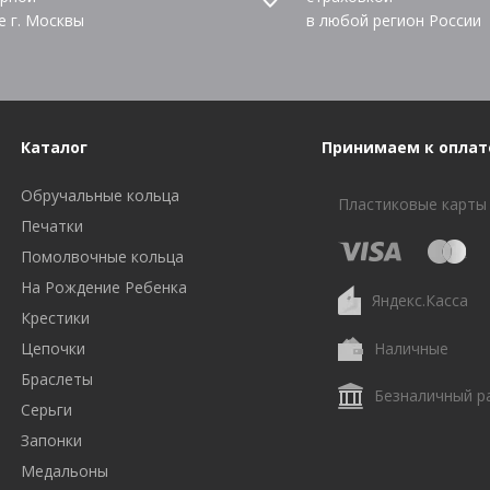
е г. Москвы
в любой регион России
Каталог
Принимаем к оплат
Обручальные кольца
Пластиковые карты
Печатки
Помолвочные кольца
На Рождение Ребенка
Яндекс.Касса
Крестики
Цепочки
Наличные
Браслеты
Безналичный р
Серьги
Запонки
Медальоны