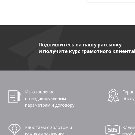
Подпишитесь на нашу рассылку,
и получите курс грамотного клиента
Изготовление
Гаран
по индивидуальным
обслу
параметрам и договору
Работаем с золотом и
Клейм
камнями заказчика
проби