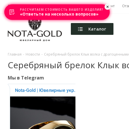
Главная
Акции
Каталоги
Изготовление
Ремонт
Отз
РАССЧИТАЕМ СТОИМОСТЬ ВАШЕГО ИЗДЕЛИЯ?
«Ответьте на несколько вопросов»
Каталог
Главная
-
Новости
-
Серебряный брелок Клык волка с драгоценным
Серебряный брелок Клык в
Мы в Telegram