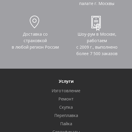
палате г. Москвы
Доставка со
Шоу-рум в Москве,
страховкой
работаем
в любой регион России
с 2009 г., выполнено
более
7 500
заказов
Услуги
Изготовление
Ремонт
Скупка
Переплавка
Пайка
Сертификаты