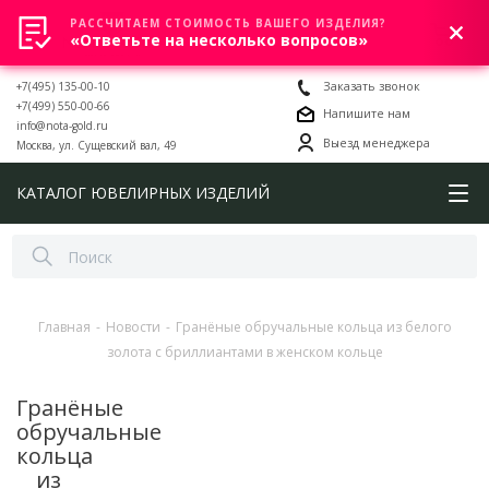
РАССЧИТАЕМ СТОИМОСТЬ ВАШЕГО ИЗДЕЛИЯ?
0
«Ответьте на несколько вопросов»
+7(495) 135-00-10
Заказать звонок
+7(499) 550-00-66
Напишите нам
info@nota-gold.ru
Выезд менеджера
Москва, ул. Сущевский вал, 49
КАТАЛОГ ЮВЕЛИРНЫХ ИЗДЕЛИЙ
Главная
-
Новости
-
Гранёные обручальные кольца из белого
золота с бриллиантами в женском кольце
Гранёные
обручальные
кольца
из