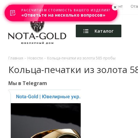
Главная
Акции
Каталоги
Изготовление
Ремонт
Отз
РАССЧИТАЕМ СТОИМОСТЬ ВАШЕГО ИЗДЕЛИЯ?
«Ответьте на несколько вопросов»
Каталог
Главная
-
Новости
-
Кольца-печатки из золота 585 пробы
Кольца-печатки из золота 
Мы в Telegram