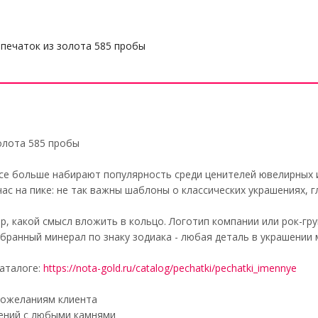
печаток из золота 585 пробы
олота 585 пробы
се больше набирают популярность среди ценителей ювелирных 
ас на пике: не так важны шаблоны о классических украшениях, 
р, какой смысл вложить в кольцо. Логотип компании или рок-гр
бранный минерал по знаку зодиака - любая деталь в украшении
аталоге:
https://nota-gold.ru/catalog/pechatki/pechatki_imennye
пожеланиям клиента
ений с любыми камнями