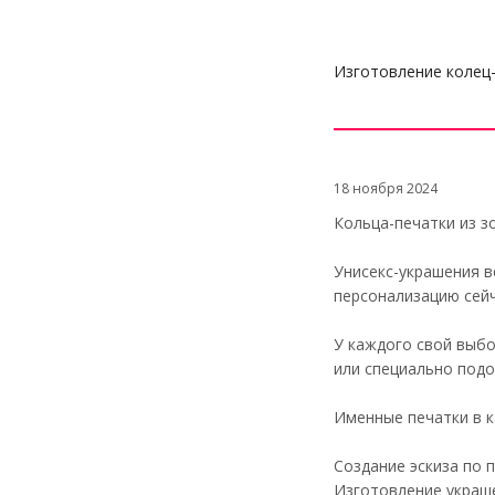
Изготовление колец-
18 ноября 2024
Кольца-печатки из з
Унисекс-украшения в
персонализацию сейч
У каждого свой выбо
или специально подо
Именные печатки в к
Создание эскиза по 
Изготовление украш