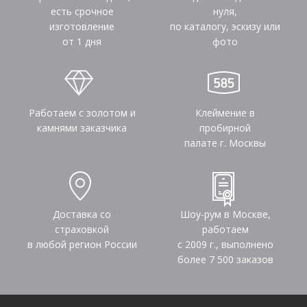
есть срочное
нуля,
изготовление
по каталогу, эскизу или
от 1 дня
фото
Работаем с золотом и
Клеймение в
камнями заказчика
пробирной
палате г. Москвы
Доставка со
Шоу-рум в Москве,
страховкой
работаем
в любой регион России
с 2009 г., выполнено
более
7 500
заказов