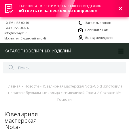
РАССЧИТАЕМ СТОИМОСТЬ ВАШЕГО ИЗДЕЛИЯ?
0
«Ответьте на несколько вопросов»
+7(495) 135-00-10
Заказать звонок
+7(499) 550-00-66
Напишите нам
info@nota-gold.ru
Выезд менеджера
Москва, ул. Сущевский вал, 49
КАТАЛОГ ЮВЕЛИРНЫХ ИЗДЕЛИЙ
Главная
-
Новости
-
Ювелирная мастерская Nota-Gold изготовила
на заказ обручальные кольца с символикой Спаси И Сохрани Мя
Господи
Ювелирная
мастерская
Nota-