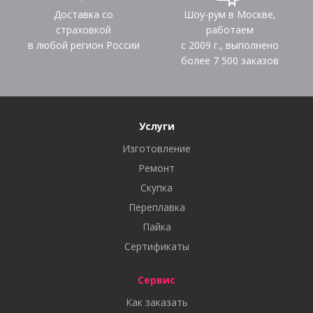
Доставка со
Шоу-рум в Москве,
страховкой
работаем
в любой регион России
с 2009 г., выполнено
более
7 500
заказов
Услуги
Изготовление
Ремонт
Скупка
Переплавка
Пайка
Сертификаты
Сервис
Как заказать