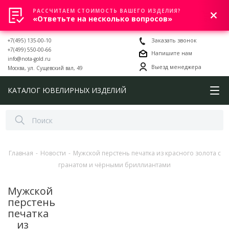
РАССЧИТАЕМ СТОИМОСТЬ ВАШЕГО ИЗДЕЛИЯ?
0
«Ответьте на несколько вопросов»
+7(495) 135-00-10
Заказать звонок
+7(499) 550-00-66
Напишите нам
info@nota-gold.ru
Выезд менеджера
Москва, ул. Сущевский вал, 49
КАТАЛОГ ЮВЕЛИРНЫХ ИЗДЕЛИЙ
Главная
-
Новости
-
Мужской перстень печатка из красного золота с
гранатом и чёрными бриллиантами
Мужской
перстень
печатка
из