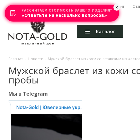
Главная
Акции
Каталоги
Изготовление
Ремонт
Отз
РАССЧИТАЕМ СТОИМОСТЬ ВАШЕГО ИЗДЕЛИЯ?
«Ответьте на несколько вопросов»
Каталог
Главная
-
Новости
-
Мужской браслет из кожи со вставками из желто
Мужской браслет из кожи со
пробы
Мы в Telegram