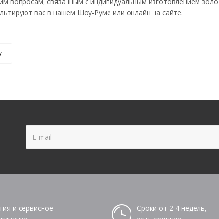
им вопросам, связанным с индивидуальным изготовлением золот
ьтируют вас в нашем Шоу-Руме или онлайн на сайте.
у
!
тия и сервисное
Сроки от 2-4 недель,
живание
есть срочное