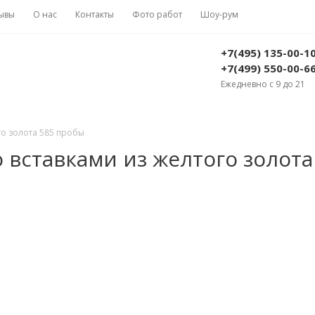
ывы
О нас
Контакты
Фото работ
Шоу-рум
+7(495) 135-00-1
+7(499) 550-00-6
Ежедневно с 9 до 21
го золота 585 пробы
 вставками из желтого золота