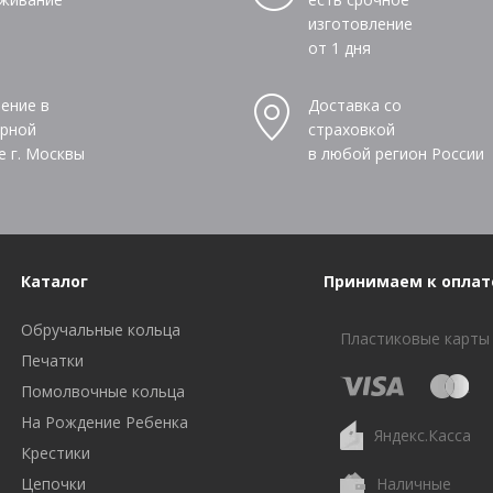
изготовление
от 1 дня
ение в
Доставка со
рной
страховкой
е г. Москвы
в любой регион России
Каталог
Принимаем к оплат
Обручальные кольца
Пластиковые карты
Печатки
Помолвочные кольца
На Рождение Ребенка
Яндекс.Касса
Крестики
Цепочки
Наличные