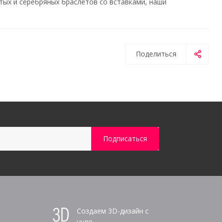
ых и серебряных браслетов со вставками, наши
Поделиться
Создаем 3D-дизайн с
нуля,