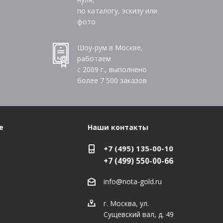
по каталогу, эскизу или
фото
Шоу-рум в Москве,
работаем
с 2009 г., выполнено
более
7 500
заказов
е
Наши контакты
+7 (495) 135-00-10
+7 (499) 550-00-66
info@nota-gold.ru
г. Москва, ул.
Сущевский вал, д. 49