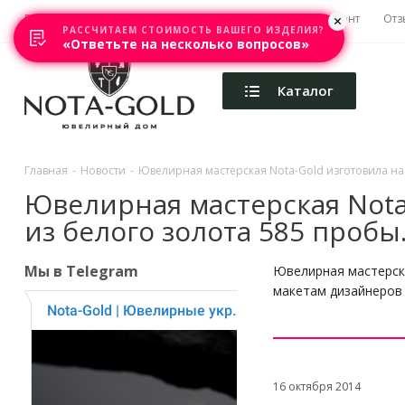
Главная
Акции
Каталоги
Изготовление
Ремонт
Отз
РАССЧИТАЕМ СТОИМОСТЬ ВАШЕГО ИЗДЕЛИЯ?
«Ответьте на несколько вопросов»
Каталог
Главная
-
Новости
-
Ювелирная мастерская Nota-Gold изготовила на 
Ювелирная мастерская Nota-
из белого золота 585 пробы
Мы в Telegram
Ювелирная мастерска
макетам дизайнеров 
16 октября 2014