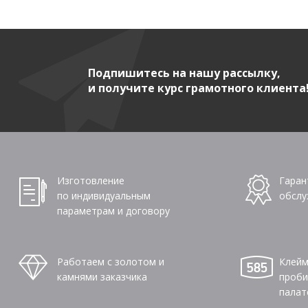
Подпишитесь на нашу рассылку,
и получите курс грамотного клиента
Изготовление
Гаран
по индивидуальным
обслу
параметрам и договору
Работаем с золотом и
Клейм
камнями заказчика
проби
палат