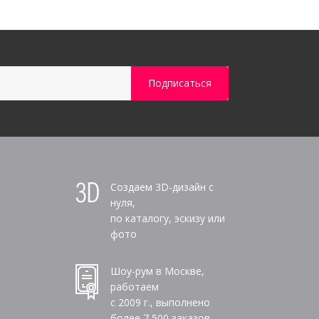
Создаем 3D-дизайн с
нуля,
по каталогу, эскизу или
фото
Шоу-рум в Москве,
работаем
с 2009 г., выполнено
более
7 500
заказов