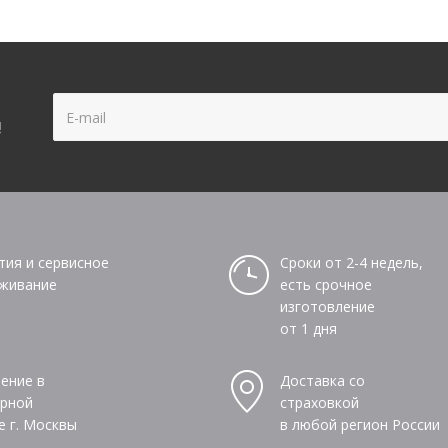
!
тия и сервисное
Сроки от 2-4 недель,
живание
есть срочное
изготовление
от 1 дня
ение в
Доставка со
рной
страховкой
е г. Москвы
в любой регион России