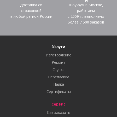
Доставка со
Шоу-рум в Москве,
страховкой
работаем
в любой регион России
с 2009 г., выполнено
более
7 500
заказов
Услуги
Изготовление
Ремонт
Скупка
Переплавка
Пайка
Сертификаты
Сервис
Как заказать