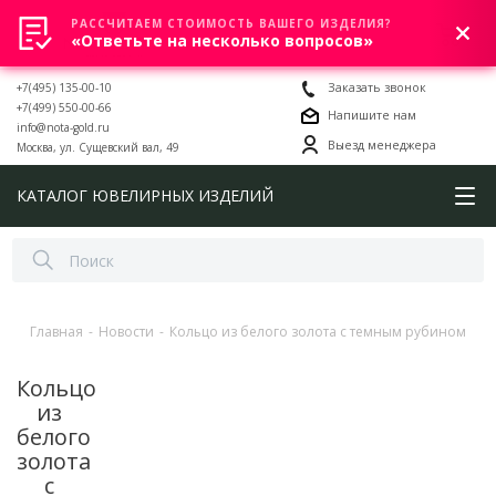
РАССЧИТАЕМ СТОИМОСТЬ ВАШЕГО ИЗДЕЛИЯ?
0
«Ответьте на несколько вопросов»
+7(495) 135-00-10
Заказать звонок
+7(499) 550-00-66
Напишите нам
info@nota-gold.ru
Выезд менеджера
Москва, ул. Сущевский вал, 49
КАТАЛОГ ЮВЕЛИРНЫХ ИЗДЕЛИЙ
Главная
-
Новости
-
Кольцо из белого золота с темным рубином
Кольцо
из
белого
золота
с