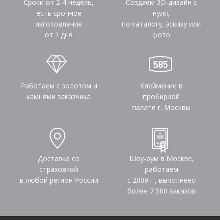
Сроки от 2-4 недель,
Создаем 3D-дизайн с
есть срочное
нуля,
изготовление
по каталогу, эскизу или
от 1 дня
фото
Работаем с золотом и
Клеймение в
камнями заказчика
пробирной
палате г. Москвы
Доставка со
Шоу-рум в Москве,
страховкой
работаем
в любой регион России
с 2009 г., выполнено
более
7 500
заказов