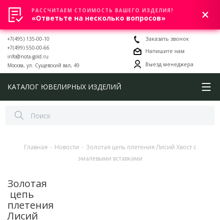
РАССЧИТАЕМ СТОИМОСТЬ ВАШЕГО ИЗДЕЛИЯ?
0
«Ответьте на несколько вопросов»
+7(495) 135-00-10
Заказать звонок
+7(499) 550-00-66
Напишите нам
info@nota-gold.ru
Выезд менеджера
Москва, ул. Сущевский вал, 49
КАТАЛОГ ЮВЕЛИРНЫХ ИЗДЕЛИЙ
Главная
-
Новости
-
Золотая цепь плетения Лисий Хвост с
эмалевыми вставками
Золотая
цепь
плетения
Лисий