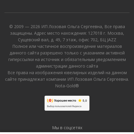
© 2009 — 2026 ИП Лозовая Ольга Сергеевна, Все права
защищены. Адрес место нахождения: 127018 г. Москва,
Сущевский вал, д. 49, 7 этаж, офис 702, БЦ JAZZ
Полное или частичное воспроизведение материалов
данного сайта разрешено только с указанием активной
гиперссылки на источник и обязательным уведомлением
администрации данного сайта
Все права на изображения ювелирных изделий на данном
сайте принадлежат компании ИП Лозовая Ольга Сергеевна.
Nota-Gold®
Мы в соцсетях