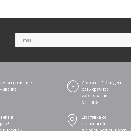
!
тия и сервисное
Сроки от 2-4 недель,
живание
есть срочное
изготовление
от 1 дня
ение в
Доставка со
рной
страховкой
е г. Москвы
в любой регион России