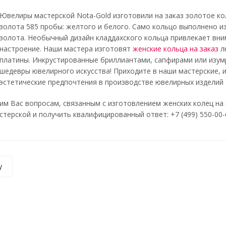
Ювелиры мастерской Nota-Gold изготовили на заказ золотое ко
золота 585 пробы: желтого и белого. Само кольцо выполнено и
золота. Необычный дизайн кладдахского кольца привлекает вни
настроение. Наши мастера изготовят
женские кольца на заказ
л
платины. Инкрустированные бриллиантами, сапфирами или изум
шедевры ювелирного искусства! Приходите в наши мастерские,
эстетические предпочтения в производстве ювелирных изделий 
м Вас вопросам, связанным с изготовлением женских колец на
терской и получить квалифицированный ответ: +7 (499) 550-00-66
у