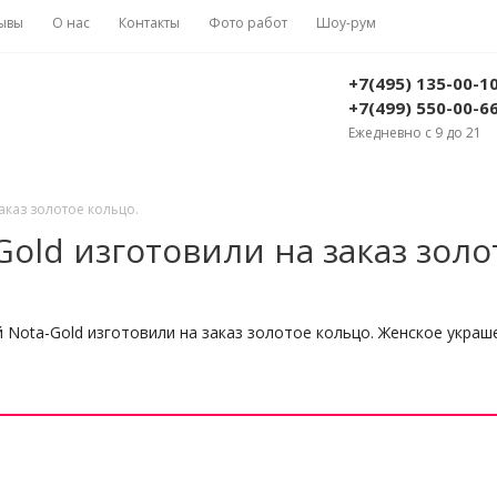
ывы
О нас
Контакты
Фото работ
Шоу-рум
+7(495) 135-00-1
+7(499) 550-00-6
Ежедневно с 9 до 21
аказ золотое кольцо.
old изготовили на заказ золо
Nota-Gold изготовили на заказ золотое кольцо. Женское украш