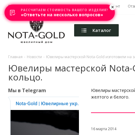
Главная
Акции
Каталоги
Изготовление
Ремонт
Отз
РАССЧИТАЕМ СТОИМОСТЬ ВАШЕГО ИЗДЕЛИЯ?
«Ответьте на несколько вопросов»
Каталог
Главная
-
Новости
-
Ювелиры мастерской Nota-Gold изготовили на з
Ювелиры мастерской Nota-G
кольцо.
Мы в Telegram
Ювелиры мастерской 
желтого и белого.
16 марта 2014