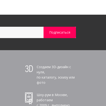
Создаем 3D-дизайн с
нуля,
по каталогу, эскизу или
фото
Шоу-рум в Москве,
работаем
с 2009 г., выполнено