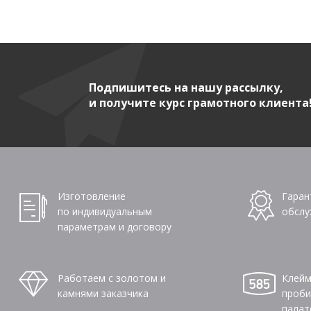
Подпишитесь на нашу рассылку,
и получите курс грамотного клиента
Изготовление
Гаран
по индивидуальным
обслу
параметрам и договору
Работаем с золотом и
Клейм
камнями заказчика
проби
палат