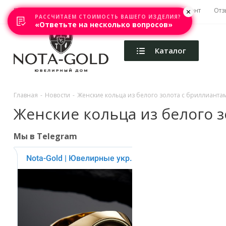
Главная
Акции
Каталоги
Изготовление
Ремонт
Отз
РАССЧИТАЕМ СТОИМОСТЬ ВАШЕГО ИЗДЕЛИЯ?
«Ответьте на несколько вопросов»
Каталог
Главная
-
Новости
-
Женские кольца из белого золота с бриллианта
Женские кольца из белого 
Мы в Telegram