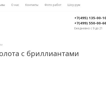
ывы
О нас
Контакты
Фото работ
Шоу-рум
+7(495) 135-00-1
+7(499) 550-00-6
Ежедневно с 9 до 21
ми
золота с бриллиантами