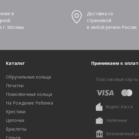
ение в
Доставка со
рной
страховкой
е г. Москвы
в любой регион России
Каталог
Принимаем к оплат
Обручальные кольца
Пластиковые карты
Печатки
Помолвочные кольца
На Рождение Ребенка
Яндекс.Касса
Крестики
Цепочки
Наличные
Браслеты
Безналичный р
Серьги