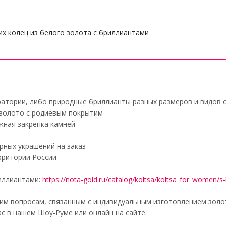
х колец из белого золота с бриллиантами
атории, либо природные бриллианты разных размеров и видов 
 золото с родиевым покрытим
жная закрепка камней
рных украшений на заказ
рритории России
иллиантами:
https://nota-gold.ru/catalog/koltsa/koltsa_for_women/s-b
им вопросам, связанным с индивидуальным изготовлением золо
с в нашем Шоу-Руме или онлайн на сайте.