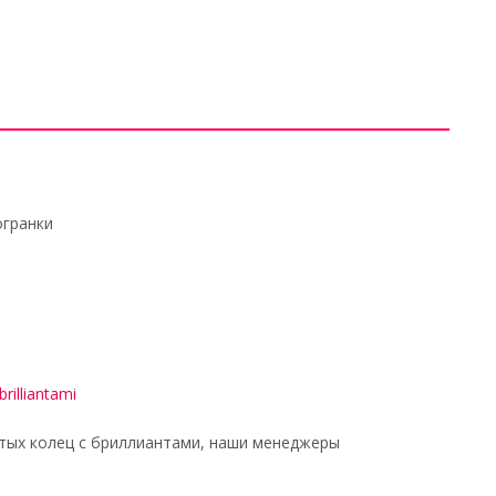
огранки
rilliantami
тых колец с бриллиантами, наши менеджеры