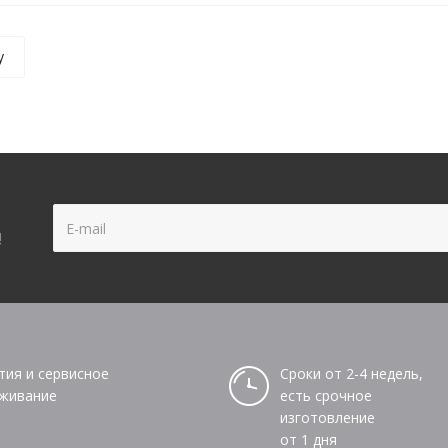
у
!
тия и сервисное
Сроки от 2-4 недель,
живание
есть срочное
изготовление
от 1 дня