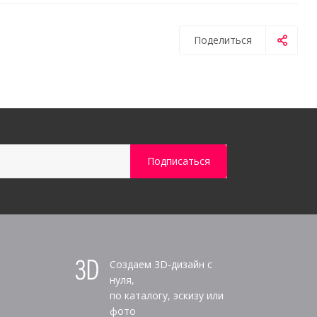
Поделиться
Создаем 3D-дизайн с
нуля,
по каталогу, эскизу или
фото