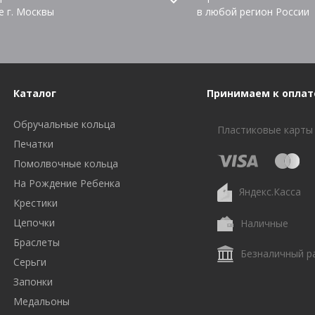
е г. Москвы
в любой регион России
Каталог
Принимаем к оплат
Обручальные кольца
Пластиковые карты
Печатки
Помолвочные кольца
На Рождение Ребенка
Яндекс.Касса
Крестики
Цепочки
Наличные
Браслеты
Безналичный р
Серьги
Запонки
Медальоны