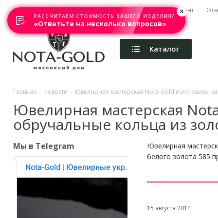
Главная
Акции
Каталоги
Изготовление
Ремонт
Отз
РАССЧИТАЕМ СТОИМОСТЬ ВАШЕГО ИЗДЕЛИЯ?
«Ответьте на несколько вопросов»
Каталог
Главная
-
Новости
-
Ювелирная мастерская Nota-Gold изготовила на 
Ювелирная мастерская Nota-
обручальные кольца из зол
Мы в Telegram
Ювелирная мастерска
белого золота 585 п
15 августа 2014