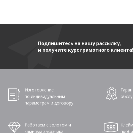
Подпишитесь на нашу рассылку,
и получите курс грамотного клиента
Изготовление
Гаран
по индивидуальным
обслу
параметрам и договору
Работаем с золотом и
Клейм
камнями заказчика
проби