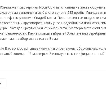
Ювелирная мастерская Nota-Gold изготовила на заказ обручаль
символами выполнены из белого золота 585 пробы. Глянцевая 
рельефным узором –Свадебником. Переплетенные округлые сим
естественный круговорот. Кольца со Свадебником являются си
украшают два круглых белых бриллианта. Мастера Nota-Gold в
направленности. Какие кольца выбрать? Золотые или серебрян
эмалями – выбор остается за Вами!
м Вас вопросам, связанным с изготовлением обручальных колец
 нашей ювелирной мастерской и получить квалифицированный отве
у