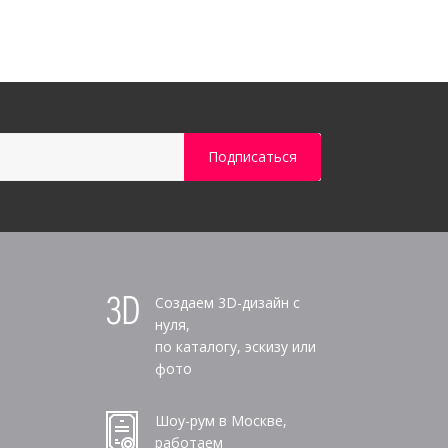
Создаем 3D-дизайн с
нуля,
по каталогу, эскизу или
фото
Шоу-рум в Москве,
работаем