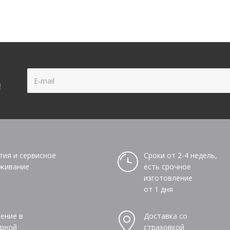
!
тия и сервисное
Сроки от 2-4 недель,
живание
есть срочное
изготовление
от 1 дня
ение в
Доставка со
рной
страховкой